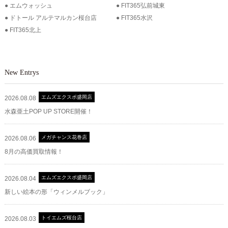
エムウォッシュ
FIT365弘前城東
ドトール アルテマルカン桜台店
FIT365水沢
FIT365北上
New Entrys
エムズエクスポ盛岡店
2026.08.08
水森亜土POP UP STORE開催！
メガチャンス花巻店
2026.08.06
8月の高価買取情報！
エムズエクスポ盛岡店
2026.08.04
新しい絵本の形「ウィンメルブック」
トイエムズ桜台店
2026.08.03