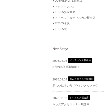
JOYFIT24LITE花巻店
エムウォッシュ
FIT365弘前城東
ドトール アルテマルカン桜台店
FIT365水沢
FIT365北上
New Entrys
メガチャンス花巻店
2026.08.06
8月の高価買取情報！
エムズエクスポ盛岡店
2026.08.04
新しい絵本の形「ウィンメルブック」
トイエムズ桜台店
2026.08.03
キッズアクセコーナー展開中！