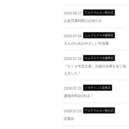
アルテマルカン桜台店
2026.08.17
お盆営業時間のお知らせ
エムズエクスポ盛岡店
2026.07.28
大人のためのやさしい学習書
エムズエクスポ盛岡店
2026.07.26
『ちくま学芸文庫』出版社在庫を全て揃
えました！
メガチャンス花巻店
2026.07.23
夏物衣料品SALE！
アルテマルカン桜台店
2026.07.22
読書会