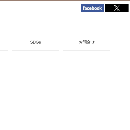
SDGs
お問合せ