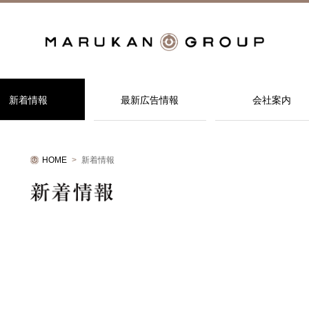
新着情報
最新広告情報
会社案内
HOME
新着情報