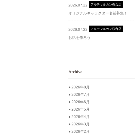
アルテマルカン桜台店
2026.07.22
オリジナルキャラクター名前募集！
アルテマルカン桜台店
2026.07.22
お話を作ろう
Archive
2026年8月
2026年7月
2026年6月
2026年5月
2026年4月
2026年3月
2026年2月