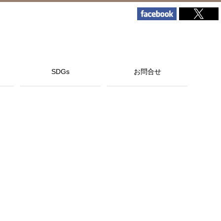
SDGs
お問合せ