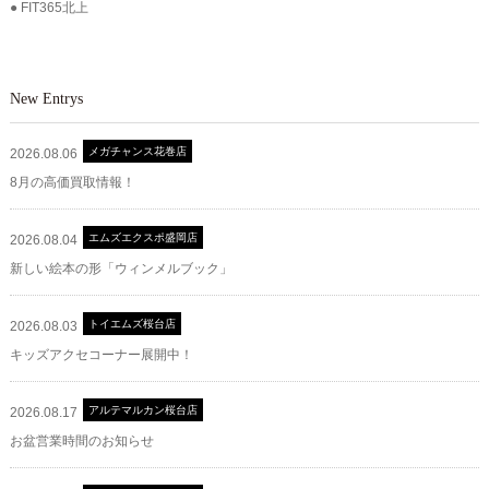
FIT365北上
New Entrys
メガチャンス花巻店
2026.08.06
8月の高価買取情報！
エムズエクスポ盛岡店
2026.08.04
新しい絵本の形「ウィンメルブック」
トイエムズ桜台店
2026.08.03
キッズアクセコーナー展開中！
アルテマルカン桜台店
2026.08.17
お盆営業時間のお知らせ