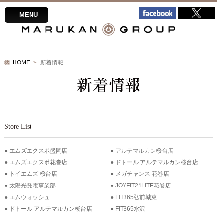
≡MENU
HOME
新着情報
Store List
エムズエクスポ盛岡店
アルテマルカン桜台店
エムズエクスポ花巻店
ドトール アルテマルカン桜台店
トイエムズ 桜台店
メガチャンス 花巻店
太陽光発電事業部
JOYFIT24LITE花巻店
エムウォッシュ
FIT365弘前城東
ドトール アルテマルカン桜台店
FIT365水沢