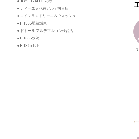
JOYFIT24LITE花巻
ティーエヌ花巻アルテ桜台店
コインランドリーエムウォッシュ
FIT365弘前城東
ドトール アルテマルカン桜台店
FIT365水沢
FIT365北上
ワ