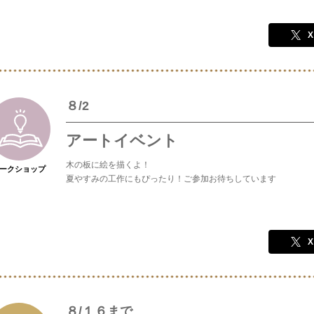
X
８/2
アートイベント
木の板に絵を描くよ！
ークショップ
夏やすみの工作にもぴったり！ご参加お待ちしています
X
８/１６まで