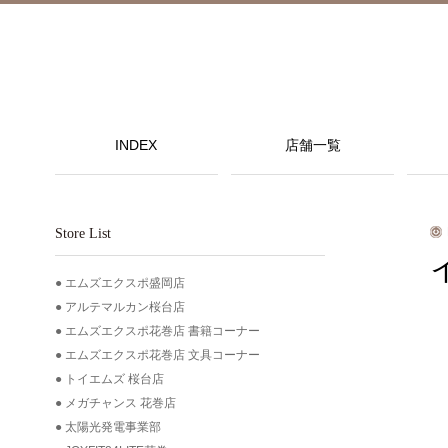
INDEX
店舗一覧
Store List
エムズエクスポ盛岡店
アルテマルカン桜台店
エムズエクスポ花巻店 書籍コーナー
エムズエクスポ花巻店 文具コーナー
トイエムズ 桜台店
メガチャンス 花巻店
太陽光発電事業部